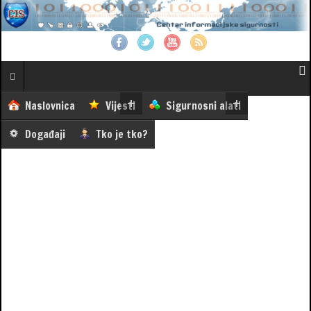
Naslovnica
Vijesti
Sigurnosni alati
Događaji
Tko je tko?