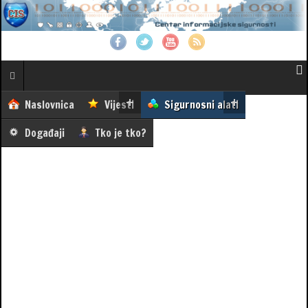
Naslovnica
Vijesti
Sigurnosni alati
Događaji
Tko je tko?