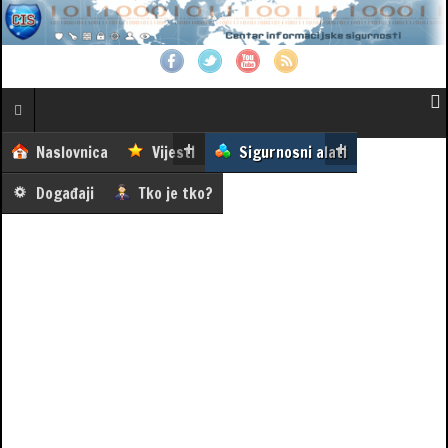
Naslovnica
Vijesti
Sigurnosni alati
Događaji
Tko je tko?