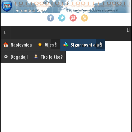
Naslovnica
Vijesti
Sigurnosni alati
Događaji
Tko je tko?