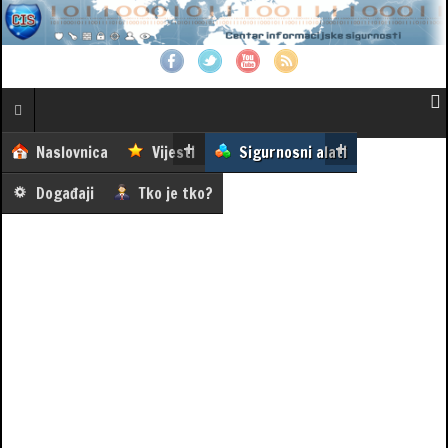
Naslovnica
Vijesti
Sigurnosni alati
Događaji
Tko je tko?