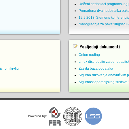
Uočeni nedostaci programskog p
Pronađena dva nedostatka pake
12.9.2018. Siemens konferencij
Nadogradnja za paket libgssglu
Posljednji dokumenti
Onion routing
Linux distribucije za penetracijs
ivnom krvlju
Zaštita baza podataka
Sigurno rukovanje dnevničkim 
Sigurnost operacijskog sustava
Powered by: