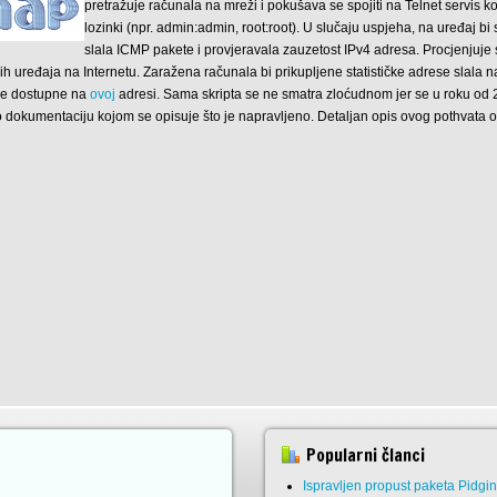
pretražuje računala na mreži i pokušava se spojiti na Telnet servis k
lozinki (npr. admin:admin, root:root). U slučaju uspjeha, na uređaj bi
slala ICMP pakete i provjeravala zauzetost IPv4 adresa. Procjenjuje 
h uređaja na Internetu. Zaražena računala bi prikupljene statističke adrese slala 
je dostupne na
ovoj
adresi. Sama skripta se ne smatra zloćudnom jer se u roku od
o dokumentaciju kojom se opisuje što je napravljeno. Detaljan opis ovog pothvata 
Popularni članci
Ispravljen propust paketa Pidgi