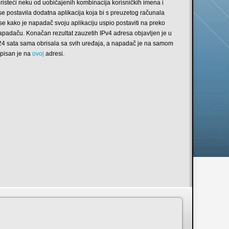
oristeći neku od uobičajenih kombinacija korisničkih imena i
 se postavila dodatna aplikacija koja bi s preuzetog računala
se kako je napadač svoju aplikaciju uspio postaviti na preko
napadaču. Konačan rezultat zauzetih IPv4 adresa objavljen je u
 24 sata sama obrisala sa svih uređaja, a napadač je na samom
opisan je na
ovoj
adresi.
n