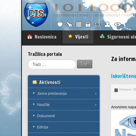
Naslovnica
Vijesti
Sigurnosni ala
Tražilica portala
Za inform
Traži
Iskorišten
Aktivnosti
Kreirano: 2
Javna predavanja
Naučite
Anonimni napad
Dokumenti
Edicija