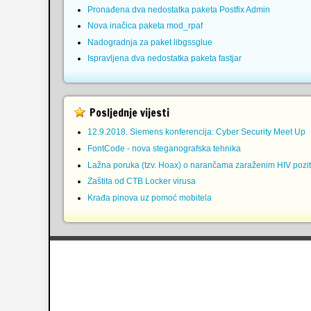
Pronađena dva nedostatka paketa Postfix Admin
Nova inačica paketa mod_rpaf
Nadogradnja za paket libgssglue
Ispravljena dva nedostatka paketa fastjar
Posljednje vijesti
12.9.2018. Siemens konferencija: Cyber Security Meet Up
FontCode - nova steganografska tehnika
Lažna poruka (tzv. Hoax) o narančama zaraženim HIV pozit
Zaštita od CTB Locker virusa
Krađa pinova uz pomoć mobitela