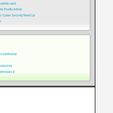
aketa cacti
ta Postfix Admin
a: Cyber Security Meet Up
e
ko ispitivanje
podacima
 Windows 8