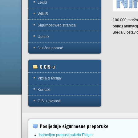
LexIS
WikiIS
100.000 mrežni
Sigurnost web stranica
obliku animaci
uređaju ostavi
Upitnik
Jezična pomoć
O CIS-u
Vizija & Misija
Kontakt
CIS u javnosti
Posljednje sigurnosne preporuke
Ispravljen propust paketa Pidgin