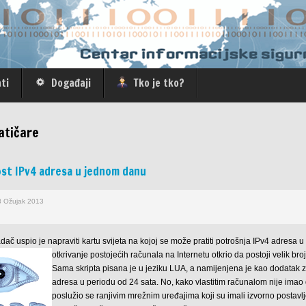
ti
Događaji
Tko je tko?
atičare
ost IPv4 adresa u jednom danu
8 Ožujak 2013
ač uspio je napraviti kartu svijeta na kojoj se može pratiti potrošnja IPv4 adresa 
otkrivanje postojećih računala na Internetu otkrio da postoji velik bro
Sama skripta pisana je u jeziku LUA, a namijenjena je kao dodatak za
adresa u periodu od 24 sata. No, kako vlastitim računalom nije imao 
poslužio se ranjivim mrežnim uređajima koji su imali izvorno postavl