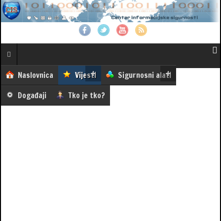
Naslovnica
Vijesti
Sigurnosni alati
Događaji
Tko je tko?