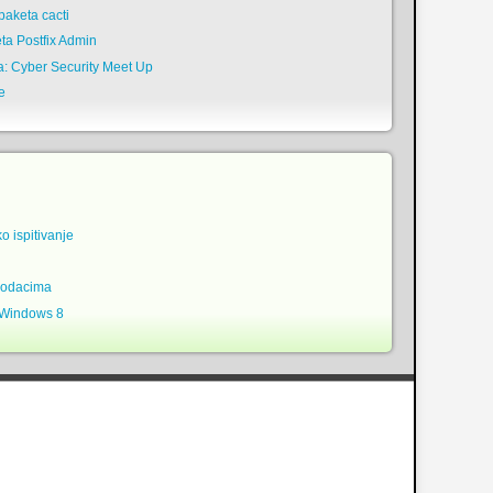
aketa cacti
ta Postfix Admin
a: Cyber Security Meet Up
e
ko ispitivanje
podacima
 Windows 8