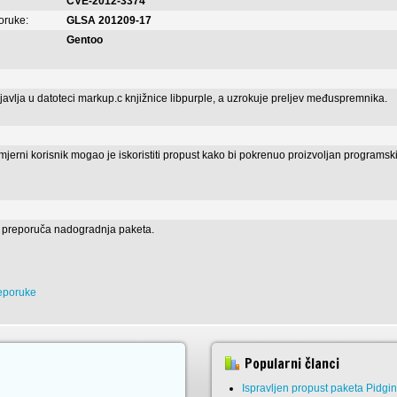
CVE-2012-3374
poruke:
GLSA 201209-17
Gentoo
javlja u datoteci markup.c knjižnice libpurple, a uzrokuje preljev međuspremnika.
jerni korisnik mogao je iskoristiti propust kako bi pokrenuo proizvoljan programski k
e preporuča nadogradnja paketa.
reporuke
Popularni članci
Ispravljen propust paketa Pidgi