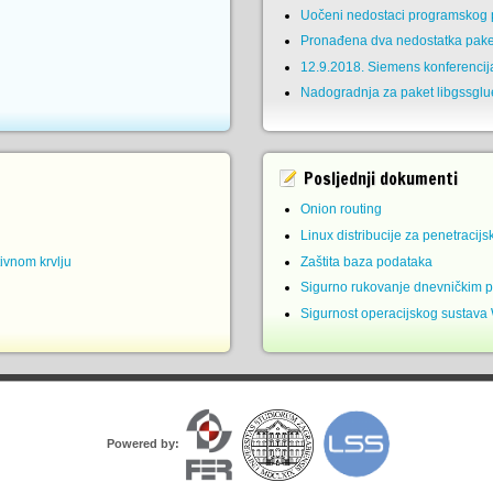
Uočeni nedostaci programskog p
Pronađena dva nedostatka pake
12.9.2018. Siemens konferencij
Nadogradnja za paket libgssglu
Posljednji dokumenti
Onion routing
Linux distribucije za penetracijs
ivnom krvlju
Zaštita baza podataka
Sigurno rukovanje dnevničkim 
Sigurnost operacijskog sustava
Powered by: