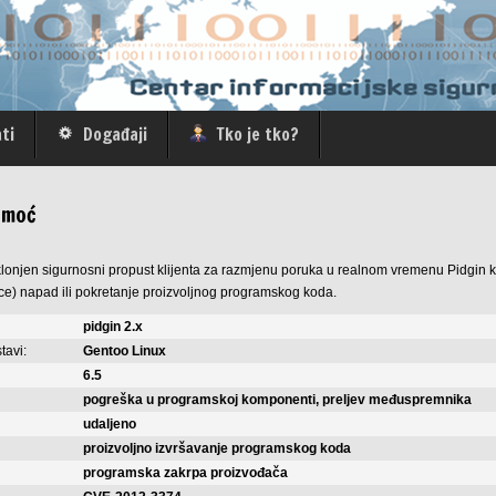
ti
Događaji
Tko je tko?
omoć
tklonjen sigurnosni propust klijenta za razmjenu poruka u realnom vremenu Pidgin ko
ice) napad ili pokretanje proizvoljnog programskog koda.
pidgin 2.x
tavi:
Gentoo Linux
6.5
pogreška u programskoj komponenti, preljev međuspremnika
udaljeno
proizvoljno izvršavanje programskog koda
programska zakrpa proizvođača