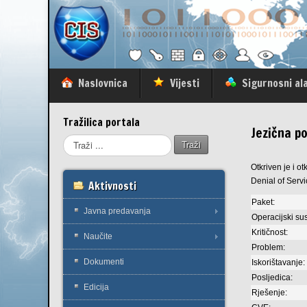
Naslovnica
Vijesti
Sigurnosni ala
Tražilica portala
Jezična p
Traži
Otkriven je i o
Denial of Serv
Aktivnosti
Paket:
Javna predavanja
Operacijski sus
Kritičnost:
Naučite
Problem:
Dokumenti
Iskorištavanje:
Posljedica:
Edicija
Rješenje: