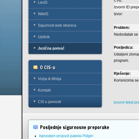
CVE:
LexIS
Izvorni ID pre
Izvor:
WikiIS
Sigurnost web stranica
Problem:
Nedostatak se 
Upitnik
Posljedica:
Jezična pomoć
Udaljeni zlonam
program.
O CIS-u
Rješenje:
Vizija & Misija
Korisnicima s
Kontakt
CIS u javnosti
Izvorni tekst p
Posljednje sigurnosne preporuke
Ispravljen propust paketa Pidgin