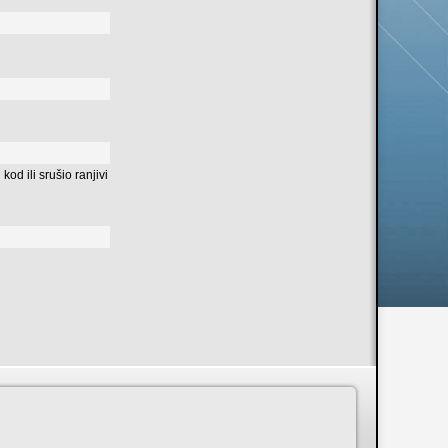
od ili srušio ranjivi
n