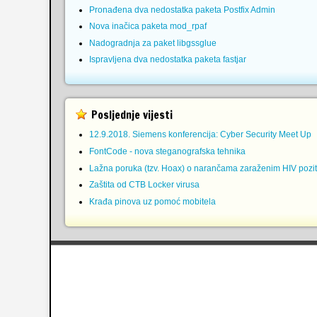
Pronađena dva nedostatka paketa Postfix Admin
Nova inačica paketa mod_rpaf
Nadogradnja za paket libgssglue
Ispravljena dva nedostatka paketa fastjar
Posljednje vijesti
12.9.2018. Siemens konferencija: Cyber Security Meet Up
FontCode - nova steganografska tehnika
Lažna poruka (tzv. Hoax) o narančama zaraženim HIV pozit
Zaštita od CTB Locker virusa
Krađa pinova uz pomoć mobitela