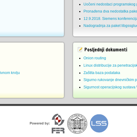
Uočeni nedostaci programskog p
Pronađena dva nedostatka pake
12.9.2018. Siemens konferencij
Nadogradnja za paket libgssglu
Posljednji dokumenti
Onion routing
Linux distribucije za penetracijs
ivnom krvlju
Zaštita baza podataka
Sigurno rukovanje dnevničkim 
Sigurnost operacijskog sustava
Powered by: