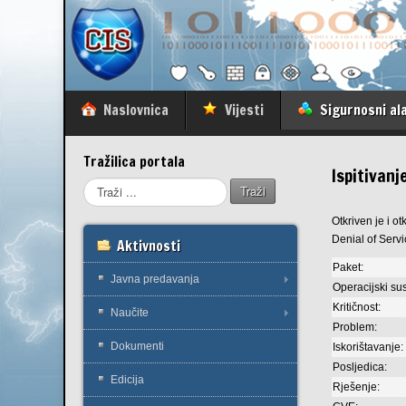
Naslovnica
Vijesti
Sigurnosni ala
Tražilica portala
Ispitivanj
Traži
Otkriven je i o
Denial of Serv
Aktivnosti
Paket:
Javna predavanja
Operacijski sus
Kritičnost:
Naučite
Problem:
Dokumenti
Iskorištavanje:
Posljedica:
Edicija
Rješenje: