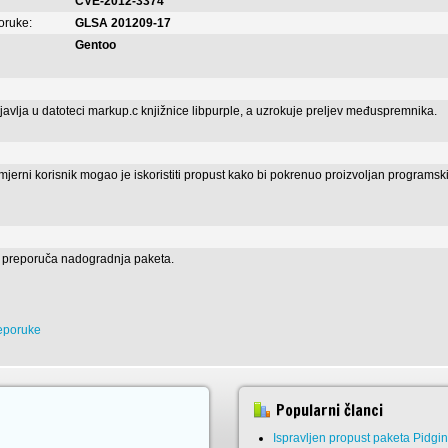
CVE-2012-3374
poruke:
GLSA 201209-17
Gentoo
javlja u datoteci markup.c knjižnice libpurple, a uzrokuje preljev međuspremnika.
jerni korisnik mogao je iskoristiti propust kako bi pokrenuo proizvoljan programski k
e preporuča nadogradnja paketa.
reporuke
Popularni članci
Ispravljen propust paketa Pidgi