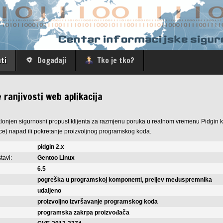
ti
Događaji
Tko je tko?
e ranjivosti web aplikacija
tklonjen sigurnosni propust klijenta za razmjenu poruka u realnom vremenu Pidgin ko
ice) napad ili pokretanje proizvoljnog programskog koda.
pidgin 2.x
tavi:
Gentoo Linux
6.5
pogreška u programskoj komponenti, preljev međuspremnika
udaljeno
proizvoljno izvršavanje programskog koda
programska zakrpa proizvođača