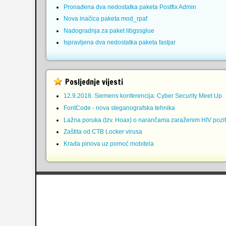
Pronađena dva nedostatka paketa Postfix Admin
Nova inačica paketa mod_rpaf
Nadogradnja za paket libgssglue
Ispravljena dva nedostatka paketa fastjar
Posljednje vijesti
12.9.2018. Siemens konferencija: Cyber Security Meet Up
FontCode - nova steganografska tehnika
Lažna poruka (tzv. Hoax) o narančama zaraženim HIV pozit
Zaštita od CTB Locker virusa
Krađa pinova uz pomoć mobitela