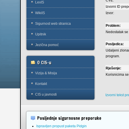
CVE:
LexIS
Izvorni ID pre
Izvor:
WikiIS
Sigurnost web stranica
Problem:
Nedostatak se 
Upitnik
Posljedica:
Jezična pomoć
Udaljeni zlonam
program.
O CIS-u
Rješenje:
Vizija & Misija
Korisnicima s
Kontakt
CIS u javnosti
Izvorni tekst p
Posljednje sigurnosne preporuke
Ispravljen propust paketa Pidgin