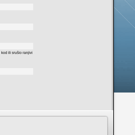
od ili srušio ranjivi
n