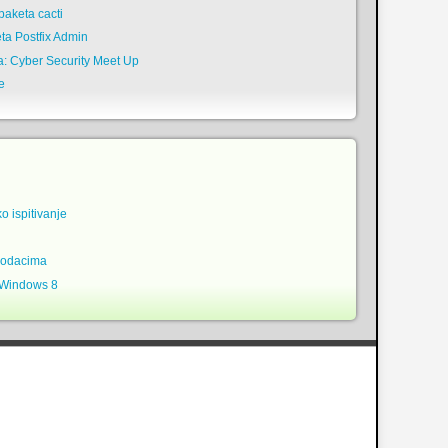
aketa cacti
ta Postfix Admin
a: Cyber Security Meet Up
e
ko ispitivanje
podacima
 Windows 8