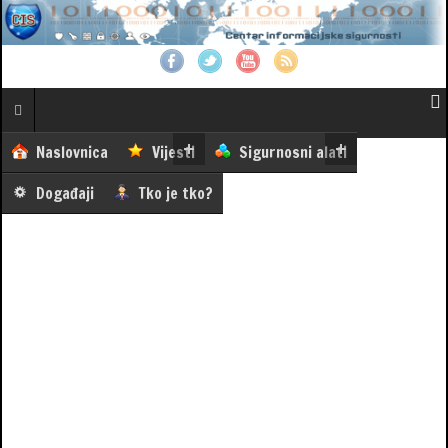
Naslovnica
Vijesti
Sigurnosni alati
Događaji
Tko je tko?